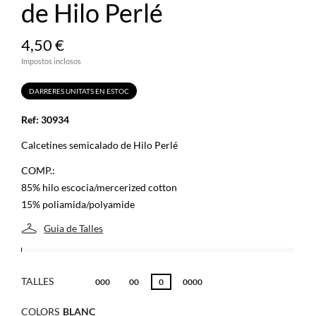
de Hilo Perlé
4,50 €
Impostos inclosos
DARRERES UNITATS EN ESTOC
Ref: 30934
Calcetines semicalado de Hilo Perlé
COMP.:
85% hilo escocia/mercerized cotton
15% poliamida/polyamide
Guia de Talles
TALLES
000
00
0
0000
COLORS