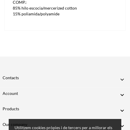
COMP.:
85% hilo escocia/mercerized cotton
15% poliamida/polyamide
Contacts

Account

Products

Our company

Utilitzem cookies pròpies i de tercers per a millorar els