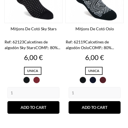
Mitjons De Cotó Sky Stars
Mitjons De Cotó Oslo
Ref: 62123Calcetines de
Ref: 62119Calcetines de
algodón Sky StarsCOMP.: 80%...
algodón OsloCOMP.: 80%...
Preu
Preu
6,00 €
6,00 €
UNICA
UNICA
Rubi
Marí
Vino
Negre
Negre
ADD TO CART
ADD TO CART