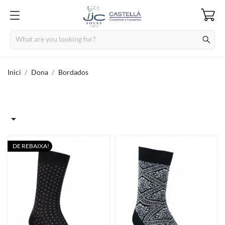
Inici
Dona
Bordados

DE REBAIXA!