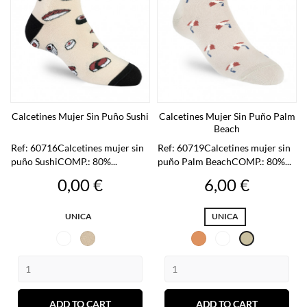
Calcetines Mujer Sin Puño Sushi
Calcetines Mujer Sin Puño Palm
Beach
Ref: 60716Calcetines mujer sin
Ref: 60719Calcetines mujer sin
puño SushiCOMP.: 80%...
puño Palm BeachCOMP.: 80%...
Preu
Preu
0,00 €
6,00 €
UNICA
UNICA
Assortiment
Sand
Naranja
Assortiment
Beig
ADD TO CART
ADD TO CART