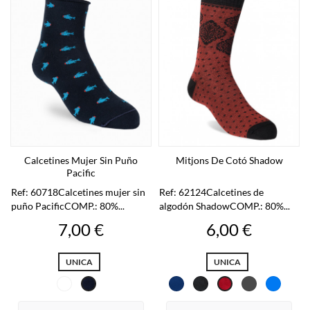
Calcetines Mujer Sin Puño
Mitjons De Cotó Shadow
Pacific
Ref: 60718Calcetines mujer sin
Ref: 62124Calcetines de
puño PacificCOMP.: 80%...
algodón ShadowCOMP.: 80%...
Preu
Preu
7,00 €
6,00 €
UNICA
UNICA
Assortiment
Blau
Gris
Gris
Blau
Marí
Vermell
oscuro
fosc