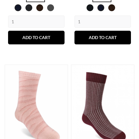
Gris
Marró
Gris
Negre
Marró
Marí
Marí
oscuro
fosc
ADD TO CART
ADD TO CART