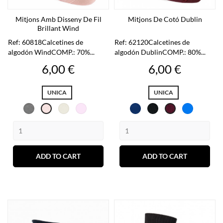
Mitjons Amb Disseny De Fil
Mitjons De Cotó Dublin
Brillant Wind
Ref: 60818Calcetines de
Ref: 62120Calcetines de
algodón WindCOMP.: 70%...
algodón DublinCOMP.: 80%...
Preu
Preu
6,00 €
6,00 €
UNICA
UNICA
Gris
Cava
Rosa
Blau
Negre
Blau
Rosa
Burdeos
clar
ADD TO CART
ADD TO CART