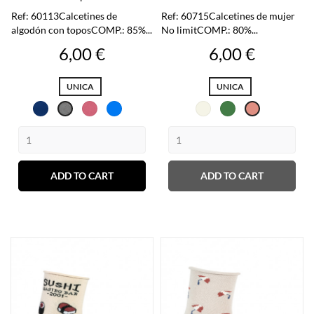
Ref: 60113Calcetines de
Ref: 60715Calcetines de mujer
algodón con toposCOMP.: 85%...
No limitCOMP.: 80%...
Preu
Preu
6,00 €
6,00 €
UNICA
UNICA
Blau
Coral
Blau
Latte
Verd
Gris
Salmon
clar
ADD TO CART
ADD TO CART