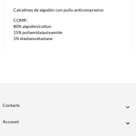
Calcetines de algodón con puño anticompresivo
COMP.:
80% algodón/cotton
15% poliamida/polyamide
5% elastano/elastane
Contacts

Account
