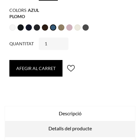
COLORS
Blanc
Negre
Marí
Gris
Marró
Camel
Antico
Cava
Gris
Azul
oscuro
fosc
plomo
QUANTITAT
AFEGIR AL CARRET
Descripció
Detalls del producte