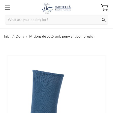
Inici
Dona
Mitjons de cotó amb puny anticompresiu