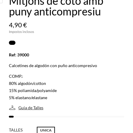
Mitjons de cotó amb
puny anticompresiu
4,90 €
Impostos inclosos
Ref: 39000
Calcetines de algodón con puño anticompresivo
COMP.:
80% algodón/cotton
15% poliamida/polyamide
5% elastano/elastane
Guia de Talles
TALLES
UNICA