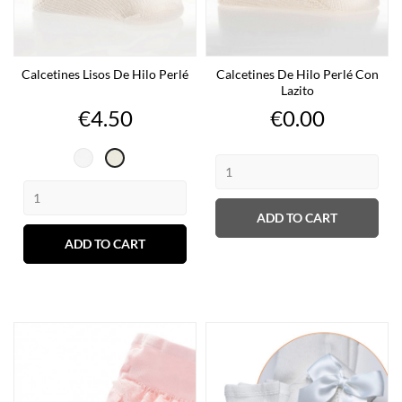
Calcetines Lisos De Hilo Perlé
Calcetines De Hilo Perlé Con
Lazito
Price
Price
€4.50
€0.00
Blanco
Cava
ADD TO CART
ADD TO CART