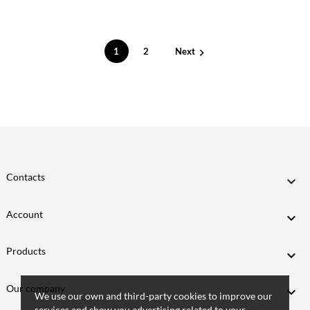
1
2
Next

Contacts

Account

Products

Our company

We use our own and third-party cookies to improve our
services and show you advertising related to your