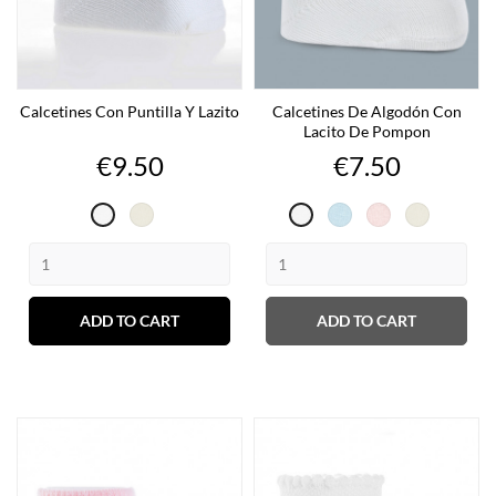
Calcetines Con Puntilla Y Lazito
Calcetines De Algodón Con
Lacito De Pompon
Price
Price
€9.50
€7.50
Cava
Celeste
Rosa
Cava
Blanco
Blanco
ADD TO CART
ADD TO CART