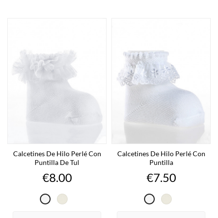
Calcetines De Hilo Perlé Con
Calcetines De Hilo Perlé Con
Puntilla De Tul
Puntilla
Price
Price
€8.00
€7.50
Cava
Cava
Blanco
Blanco