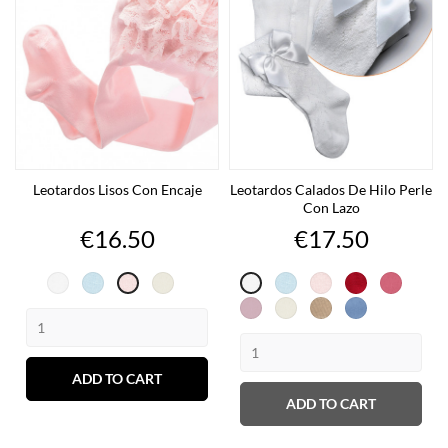
Leotardos Lisos Con Encaje
Leotardos Calados De Hilo Perle
Con Lazo
Price
Price
€16.50
€17.50
Blanco
Celeste
Cava
Celeste
Rosa
Rojo
Coral
Rosa
Blanco
Antico
Cava
Topo
Azul
Capri
ADD TO CART
ADD TO CART