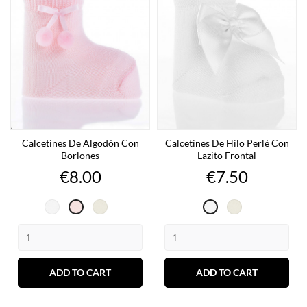
Calcetines De Algodón Con
Calcetines De Hilo Perlé Con
Borlones
Lazito Frontal
Price
Price
€8.00
€7.50
Blanco
Cava
Cava
Rosa
Blanco
ADD TO CART
ADD TO CART